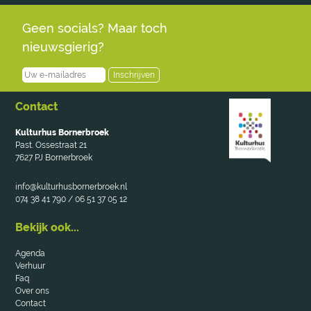
Geen socials? Maar toch
nieuwsgierig?
Inschrijven
Contact
Kulturhus Bornerbroek
Past. Ossestraat 21
7627 PJ Bornerbroek
info@kulturhusbornerbroek.nl
074 38 41 790 / 06 51 37 05 12
Bekijk ook...
Agenda
Verhuur
Faq
Over ons
Contact